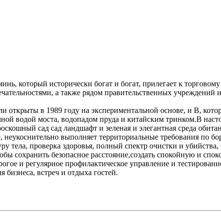
минь, который исторически богат и богат, прилегает к торговому
ечательностями, а также рядом правительственных учреждений 
ли открыты в 1989 году на экспериментальной основе, и B, кото
очной водой моста, водопадом пруда и китайским тринком.В нас
роскошный сад сад ландшафт и зеленая и элегантная среда обита
, неукоснительно выполняет территориальные требования по бор
у тела, проверка здоровья, полный спектр очистки и убийства,
 чтобы сохранить безопасное расстояние,создать спокойную и спо
рогое и регулярное профилактическое управление и тестирование
 бизнеса, встреч и отдыха гостей.