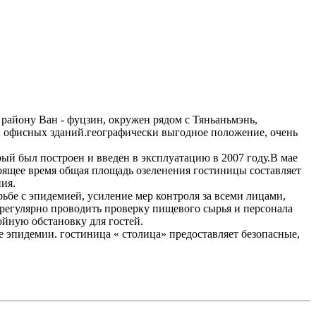
 району Ван - фуцзин, окружен рядом с Тяньаньмэнь,
и офисных зданий.географически выгодное положение, очень
рый был построен и введен в эксплуатацию в 2007 году.В мае
тоящее время общая площадь озеленения гостиницы составляет
ния.
ьбе с эпидемией, усиление мер контроля за всеми лицами,
 регулярно проводить проверку пищевого сырья и персонала
койную обстановку для гостей.
 эпидемии. гостиница « столица» предоставляет безопасные,