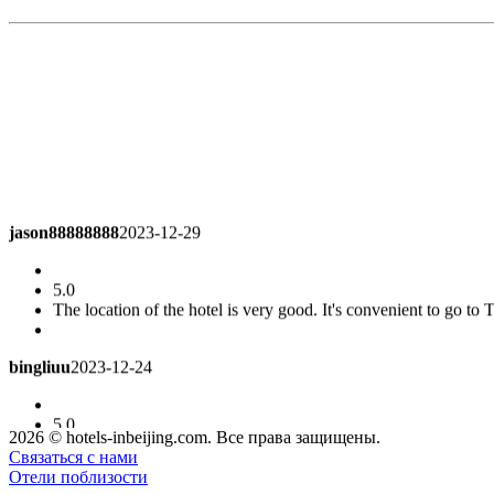
jason88888888
2023-12-29
5.0
The location of the hotel is very good. It's convenient to go t
bingliuu
2023-12-24
5.0
Good location, good distance from Wangfujing
Superior Room (
2026 © hotels-inbeijing.com. Все права защищены.
Связаться с нами
Отели поблизости
asjoyray
2023-12-21