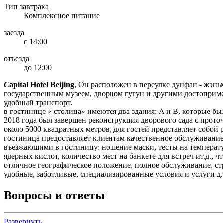
Тип завтрака
Комплексное питание
заезда
с 14:00
отъезда
до 12:00
C
apital Hotel Beijing
, Он расположен в переулке дунфан - жэнь
государственным музеем, дворцом гугун и другими достоприм
удобный транспорт.
в гостинице « столица» имеются два здания: A и B, которые бы
2018 года был завершен реконструкция дворового сада с прот
около 5000 квадратных метров, для гостей представляет собой 
гостиница предоставляет клиентам качественное обслуживание
въезжающими в гостиницу: ношение маски, тесты на температур
ядерных кислот, количество мест на банкете для встреч ит.д.,
отличное географическое положение, полное обслуживание, ст
удобные, заботливые, специализированные условия и услуги для
Вопросы и ответы
Развернуть