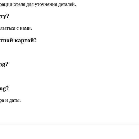
рации отеля для уточнения деталей.
ату?
язаться с нами.
итной картой?
ing?
ing?
а и даты.