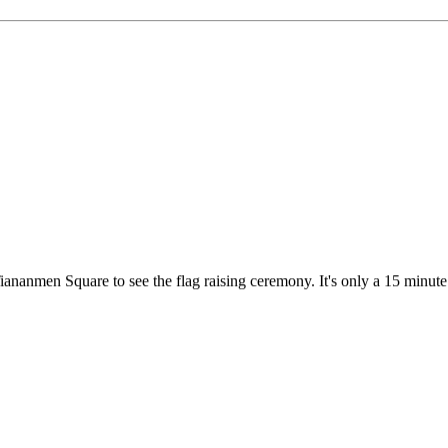
o Tiananmen Square to see the flag raising ceremony. It's only a 15 mi
Villa B)