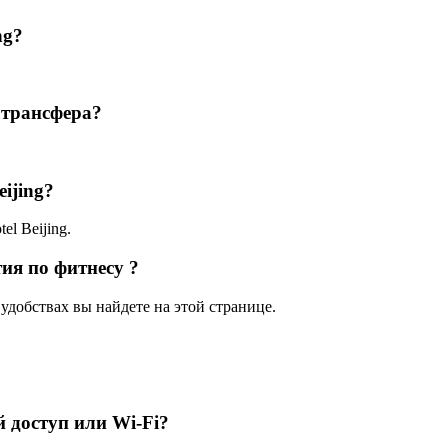
ng?
у трансфера?
eijing?
el Beijing.
тия по фитнесу ?
удобствах вы найдете на этой странице.
й доступ или Wi-Fi?