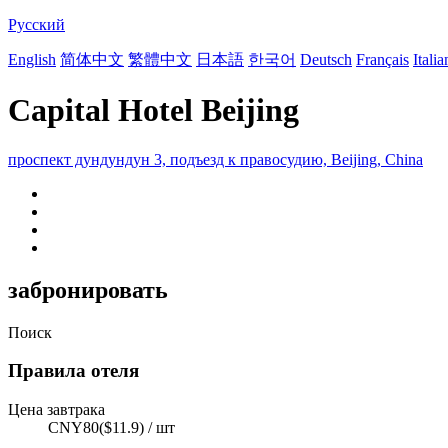
Русский
English
简体中文
繁體中文
日本語
한국어
Deutsch
Français
Itali
Capital Hotel Beijing
проспект дундундун 3, подъезд к правосудию, Beijing, China
забронировать
Поиск
Правила отеля
Цена завтрака
CNY80($11.9) / шт